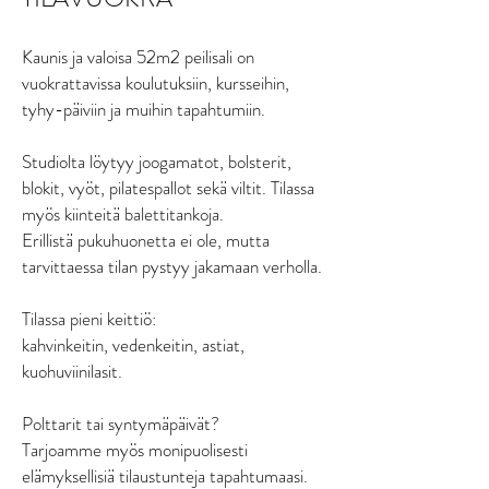
Kaunis ja valoisa 52m2 peilisali on
vuokrattavissa koulutuksiin, kursseihin,
tyhy-päiviin ja muihin tapahtumiin.
Studiolta löytyy joogamatot, bolsterit,
blokit, vyöt, pilatespallot sekä viltit. Tilassa
myös kiinteitä balettitankoja.
Erillistä pukuhuonetta ei ole, mutta
tarvittaessa tilan pystyy jakamaan verholla.
Tilassa pieni keittiö:
kahvinkeitin, vedenkeitin, astiat,
kuohuviinilasit.
Polttarit tai syntymäpäivät?
Tarjoamme myös monipuolisesti
elämyksellisiä tilaustunteja tapahtumaasi.