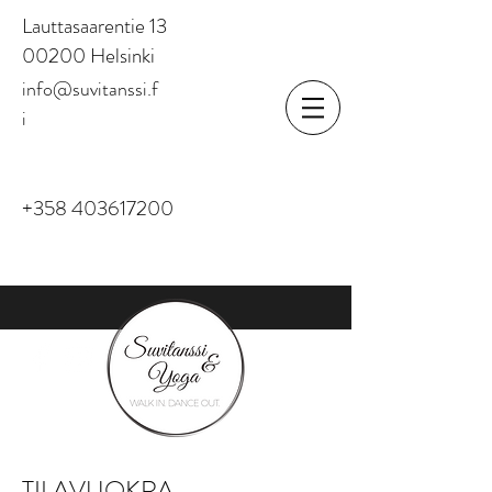
Lauttasaarentie 13
00200 Helsinki
info@suvitanssi.f
i
+358 403617200
TILAVUOKRA