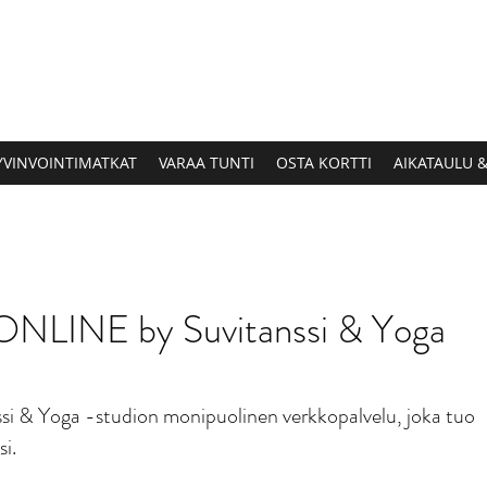
YVINVOINTIMATKAT
VARAA TUNTI
OSTA KORTTI
AIKATAULU 
LINE by Suvitanssi & Yoga
si & Yoga -studion monipuolinen verkkopalvelu, joka tuo
si.