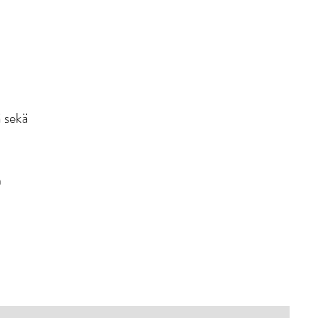
ä sekä
n