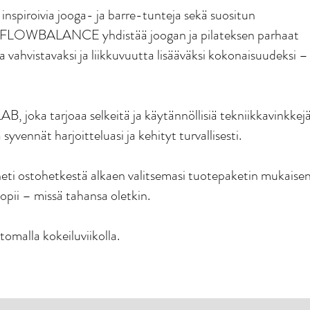
 inspiroivia jooga- ja barre-tunteja sekä suositun
OWBALANCE yhdistää joogan ja pilateksen parhaat
vahvistavaksi ja liikkuvuutta lisääväksi kokonaisuudeksi –
AB, joka tarjoaa selkeitä ja käytännöllisiä tekniikkavinkkej
syvennät harjoitteluasi ja kehityt turvallisesti.
heti ostohetkestä alkaen valitsemasi tuotepaketin mukaise
 sopii – missä tahansa oletkin.
omalla kokeiluviikolla.