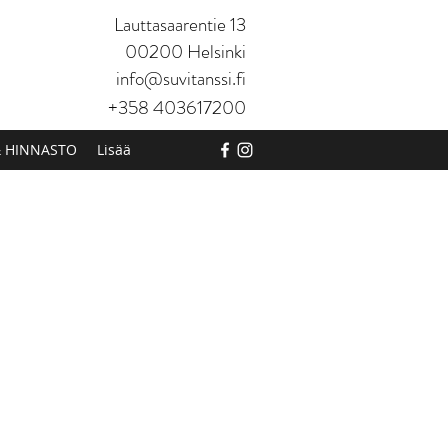
Lauttasaarentie 13
00200 Helsinki
info@suvitanssi.fi
+358 403617200
& HINNASTO
Lisää